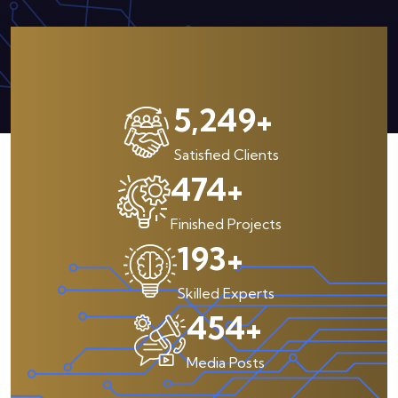
6,561
+
Satisfied Clients
600
+
Finished Projects
250
+
Skilled Experts
590
+
Media Posts